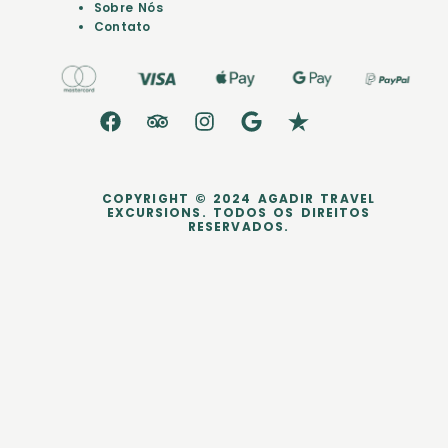
Sobre Nós
Contato
COPYRIGHT © 2024 AGADIR TRAVEL
EXCURSIONS. TODOS OS DIREITOS
RESERVADOS.
dataLayer.push({ ecommerce: null }); dataLayer.push({ event:
'purchase', user_data: { sha256_email_address:
'0c7e6a405862e402eb76a70f8a26fc732d07c32931e9fae9ab1582911
d2e8a3b', sha256_phone_number:
'123456405862e402eb76a70f8a26fc732d07c32931e9fae9ab1582911d
2e8a3b', address: { sha256_first_name: