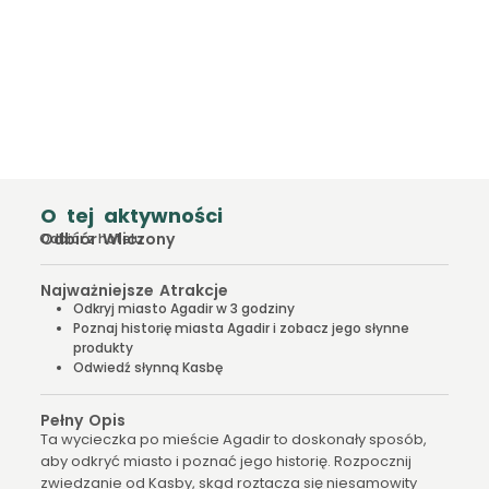
O tej aktywności
Odbiór Wliczony
Odbiór z hotelu
Najważniejsze Atrakcje
Odkryj miasto Agadir w 3 godziny
Poznaj historię miasta Agadir i zobacz jego słynne
produkty
Odwiedź słynną Kasbę
Pełny Opis
Ta wycieczka po mieście Agadir to doskonały sposób,
aby odkryć miasto i poznać jego historię. Rozpocznij
zwiedzanie od Kasby, skąd roztacza się niesamowity