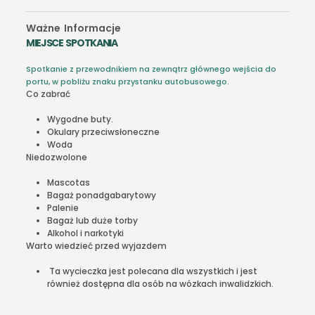
Ważne Informacje
MIEJSCE SPOTKANIA
Spotkanie z przewodnikiem na zewnątrz głównego wejścia do
portu, w pobliżu znaku przystanku autobusowego.
Co zabrać
Wygodne buty.
Okulary przeciwsłoneczne
Woda
Niedozwolone
Mascotas
Bagaż ponadgabarytowy
Palenie
Bagaż lub duże torby
Alkohol i narkotyki
Warto wiedzieć przed wyjazdem
Ta wycieczka jest polecana dla wszystkich i jest
również dostępna dla osób na wózkach inwalidzkich.