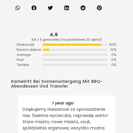
4,9
4,9 z 5 gwiazdek (na podstawie 20 opinii)
Doskonały
90%
Bardzo dobrze
10%
Average
0%
Poor
0%
Terrible
0%
Kamelritt Bei Sonnenuntergang Mit BBQ-
Abendessen Und Transfer
1 year ago
Dziękujemy Hassanowi za oprowadzenie
nas. Świetna wycieczka, naprawdę warto!
Stare miasto, nowe miasto, souk,
spółdzielnia arganowa, wszystko można