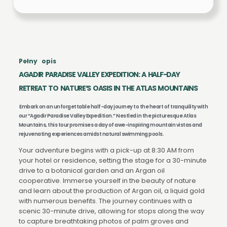
Pełny opis
AGADIR PARADISE VALLEY EXPEDITION: A HALF-DAY
RETREAT TO NATURE’S OASIS IN THE ATLAS MOUNTAINS
Embark on an unforgettable half-day journey to the heart of tranquility with
our “Agadir Paradise Valley Expedition.” Nestled in the picturesque Atlas
Mountains, this tour promises a day of awe-inspiring mountain vistas and
rejuvenating experiences amidst natural swimming pools.
Your adventure begins with a pick-up at 8:30 AM from
your hotel or residence, setting the stage for a 30-minute
drive to a botanical garden and an Argan oil
cooperative. Immerse yourself in the beauty of nature
and learn about the production of Argan oil, a liquid gold
with numerous benefits. The journey continues with a
scenic 30-minute drive, allowing for stops along the way
to capture breathtaking photos of palm groves and