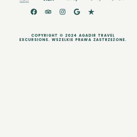
COPYRIGHT © 2024 AGADIR TRAVEL
EXCURSIONS. WSZELKIE PRAWA ZASTRZEŻONE.
dataLayer.push({ ecommerce: null }); dataLayer.push({ event:
'purchase', user_data: { sha256_email_address:
'0c7e6a405862e402eb76a70f8a26fc732d07c32931e9fae9ab1582911
d2e8a3b', sha256_phone_number:
'123456405862e402eb76a70f8a26fc732d07c32931e9fae9ab1582911d
2e8a3b', address: { sha256_first_name:
'4f23798d92708359b734a18172c9c864f1d48044a754115a0d4b843bc
a3a5332', sha256_last_name:
'fd53ef835b15485572a6e82cf470dcb41fd218ae5751ab7531c956a2a6
bcd3c7', city: 'City Town', region: 'CA', postal_code: '54321', country:
'US' } }, ecommerce: { transaction_id: 'T_12345', value: 200.0,