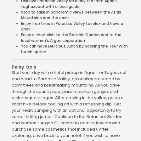
Discover Paradise Valley on a day trip from Agadir
taghazoout with a local guide
Stop to take in panoramic views between the Atlas
Mountains and the oasis
Enjoy free time in Paradise Valley to relax and have a
drink
Enjoy a short visit to the Botanic Garden and to the
local women’s Argan corporation
You can have Delicious Lunch by booking the Tour With
Lunch option
Pełny Opis
Start your day with a hotel pickup in Agadir or Taghazout
and head to Paradise Valley, an oasis surrounded by
palm trees and breathtaking mountains. As you drive
through the countryside, pass mountain gorges and
picturesque villages. After arriving in the valley, go on a
short hike before cooling off with a refreshing dip. Get
your heart pumping with an optional opportunity to try
some thrilling jumps. Continue to the Botanical Garden
and women’s Argan Oil center to admire flowers and
purchase some cosmetics (not included). After
exploring, drive back to your hotel. If you wish to have