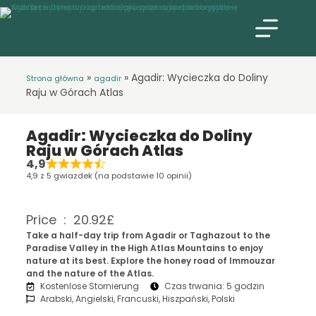
»
»
Agadir: Wycieczka do Doliny
Strona główna
agadir
Raju w Górach Atlas
Agadir: Wycieczka do Doliny
Raju w Górach Atlas
4,9
4,9 z 5 gwiazdek (na podstawie 10 opinii)
Price : 20.92£
Take a half-day trip from Agadir or Taghazout to the
Paradise Valley in the High Atlas Mountains to enjoy
nature at its best. Explore the honey road of Immouzar
and the nature of the Atlas.
Kostenlose Stornierung
Czas trwania: 5 godzin
Arabski, Angielski, Francuski, Hiszpański, Polski