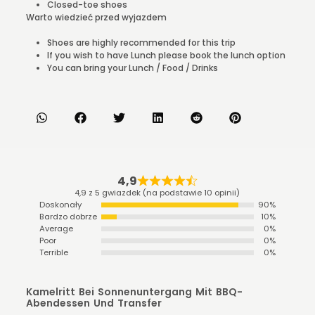
Closed-toe shoes
Warto wiedzieć przed wyjazdem
Shoes are highly recommended for this trip
If you wish to have Lunch please book the lunch option
You can bring your Lunch / Food / Drinks
4,9
4,9 z 5 gwiazdek (na podstawie 10 opinii)
Doskonały
90%
Bardzo dobrze
10%
Average
0%
Poor
0%
Terrible
0%
Kamelritt Bei Sonnenuntergang Mit BBQ-
Abendessen Und Transfer