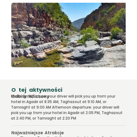
O tej aktywności
Odbiór Wliczony
Morning departure: your driver will pick you up from your
hotel in Agadir at 8:35 AM, Taghazout at 9:10 AM, or
Tamraght at 9:00 AM Afternoon departure: your driver will
pick you up from your hotel in Agadir at 2:05 PM, Taghazout
at 2:40 PM, or Tamraght at 2:20 PM
Najważniejsze Atrakcje