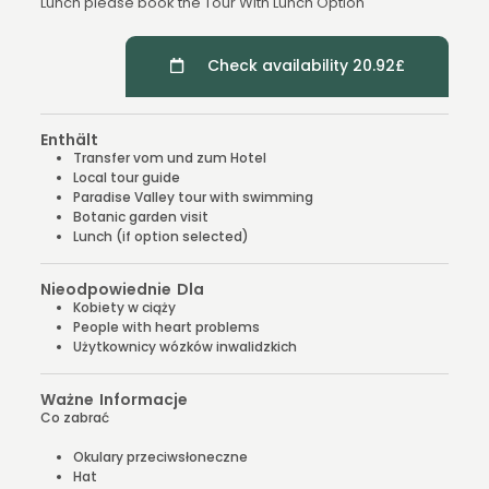
Lunch please book the Tour With Lunch Option
Check availability 20.92£
Enthält
Transfer vom und zum Hotel
Local tour guide
Paradise Valley tour with swimming
Botanic garden visit
Lunch (if option selected)
Nieodpowiednie Dla
Kobiety w ciąży
People with heart problems
Użytkownicy wózków inwalidzkich
Ważne Informacje
Co zabrać
Okulary przeciwsłoneczne
Hat