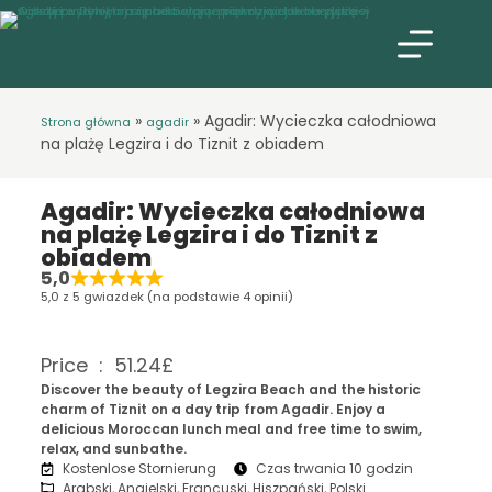
»
»
Agadir: Wycieczka całodniowa
Strona główna
agadir
na plażę Legzira i do Tiznit z obiadem
Agadir: Wycieczka całodniowa
na plażę Legzira i do Tiznit z
obiadem
5,0
5,0 z 5 gwiazdek (na podstawie 4 opinii)
Price : 51.24£
Discover the beauty of Legzira Beach and the historic
charm of Tiznit on a day trip from Agadir. Enjoy a
delicious Moroccan lunch meal and free time to swim,
relax, and sunbathe.
Kostenlose Stornierung
Czas trwania 10 godzin
Arabski, Angielski, Francuski, Hiszpański, Polski