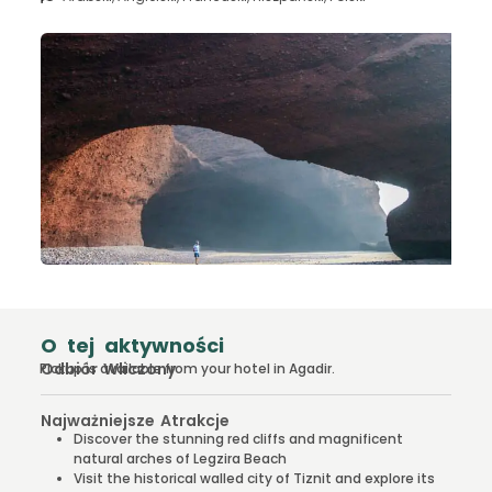
O tej aktywności
Odbiór Wliczony
Pickup is available from your hotel in Agadir.
Najważniejsze Atrakcje
Discover the stunning red cliffs and magnificent
natural arches of Legzira Beach
Visit the historical walled city of Tiznit and explore its