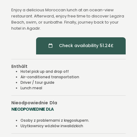
Enjoy a delicious Moroccan lunch at an ocean-view
restaurant. Afterward, enjoy free time to discover Legzira
Beach, swim, or sunbathe. Finally, journey back to your
hotel in Agadir.
Check availability 51.24£
Enthält
Hotel pick up and drop off
Air-conditioned transportation
Driver / tour guide
Lunch meal
Nieodpowiednie Dla
NIEODPOWIEDNIE DLA
Osoby z problemami z kręgosłupem.
Użytkownicy wózków inwalidzkich