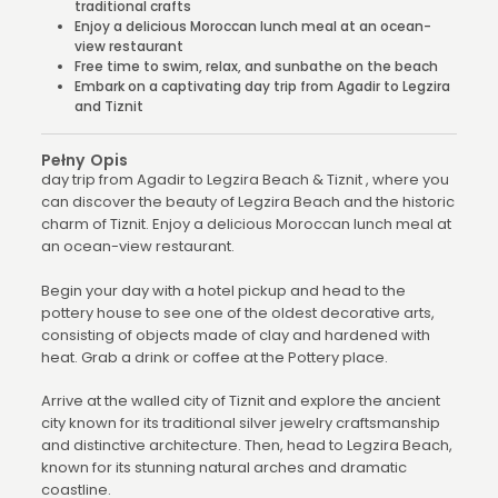
traditional crafts
Enjoy a delicious Moroccan lunch meal at an ocean-
view restaurant
Free time to swim, relax, and sunbathe on the beach
Embark on a captivating day trip from Agadir to Legzira
and Tiznit
Pełny Opis
day trip from Agadir to Legzira Beach & Tiznit , where you
can discover the beauty of Legzira Beach and the historic
charm of Tiznit. Enjoy a delicious Moroccan lunch meal at
an ocean-view restaurant.
Begin your day with a hotel pickup and head to the
pottery house to see one of the oldest decorative arts,
consisting of objects made of clay and hardened with
heat. Grab a drink or coffee at the Pottery place.
Arrive at the walled city of Tiznit and explore the ancient
city known for its traditional silver jewelry craftsmanship
and distinctive architecture. Then, head to Legzira Beach,
known for its stunning natural arches and dramatic
coastline.