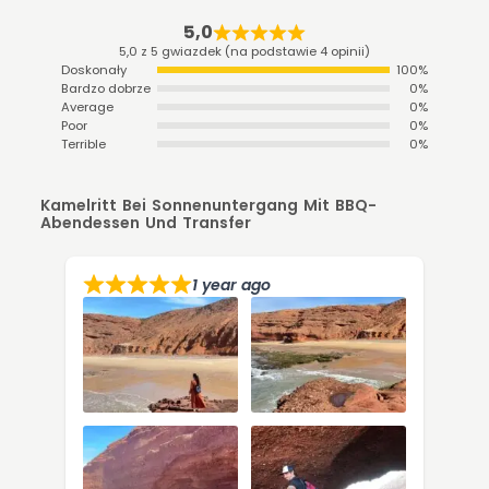
5,0
5,0 z 5 gwiazdek (na podstawie 4 opinii)
Doskonały
100%
Bardzo dobrze
0%
Average
0%
Poor
0%
Terrible
0%
Kamelritt Bei Sonnenuntergang Mit BBQ-
Abendessen Und Transfer
1 year ago