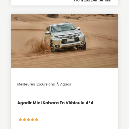
From 25£ per person
Meilleures Excursions À Agadir
Agadir Mini Sahara En Véhicule 4*4