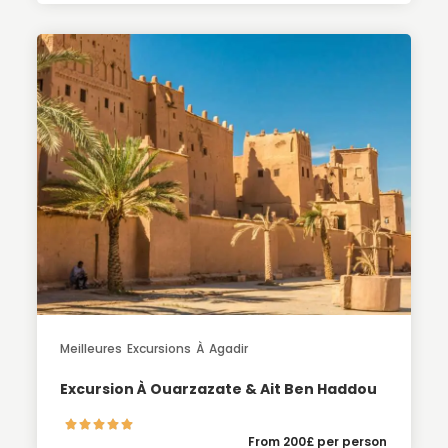
Meilleures Excursions À Agadir
Excursion À Ouarzazate & Ait Ben Haddou
From 200£ per person