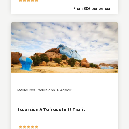
From 80£ per person
Meilleures Excursions À Agadir
Excursion A Tafraoute Et Tiznit