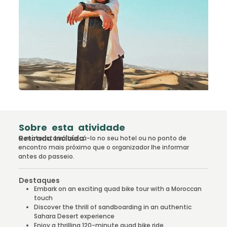
Sobre esta atividade
Retirada Incluída
O motorista irá buscá-lo no seu hotel ou no ponto de
encontro mais próximo que o organizador lhe informar
antes do passeio.
Destaques
Embark on an exciting quad bike tour with a Moroccan
touch
Discover the thrill of sandboarding in an authentic
Sahara Desert experience
Enjoy a thrilling 120-minute quad bike ride