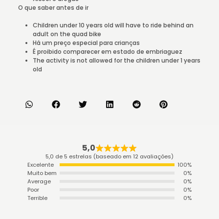
O que saber antes de ir
Children under 10 years old will have to ride behind an
adult on the quad bike
Há um preço especial para crianças
É proibido comparecer em estado de embriaguez
The activity is not allowed for the children under 1 years
old
5,0
5,0 de 5 estrelas (baseado em 12 avaliações)
Excelente
100%
Muito bem
0%
Average
0%
Poor
0%
Terrible
0%