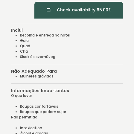
Check availability 65.00£
Inclui
Recolha e entrega no hotel
Guia
Quad
Chá
Sisak és szemüveg
Não Adequado Para
Mulheres grávidas
Informações Importantes
O que levar
Roupas confortáveis
Roupas que podem sujar
Não permitido
Intoxication
Álcool e drogas