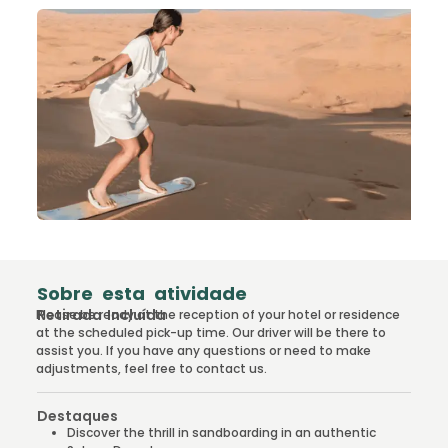
Sobre esta atividade
Retirada Incluída
Please be ready at the reception of your hotel or residence
at the scheduled pick-up time. Our driver will be there to
assist you. If you have any questions or need to make
adjustments, feel free to contact us.
Destaques
Discover the thrill in sandboarding in an authentic