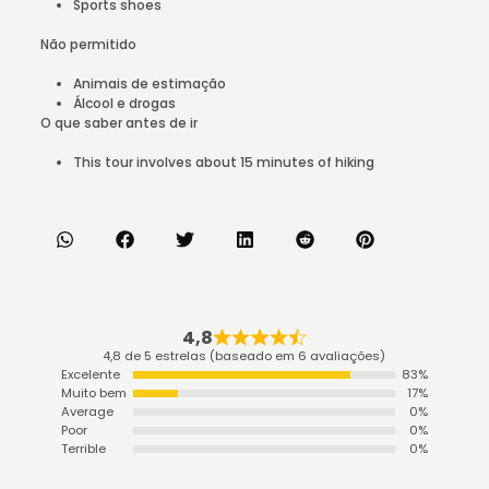
Sports shoes
Não permitido
Animais de estimação
Álcool e drogas
O que saber antes de ir
This tour involves about 15 minutes of hiking
4,8
4,8 de 5 estrelas (baseado em 6 avaliações)
Excelente
83%
Muito bem
17%
Average
0%
Poor
0%
Terrible
0%