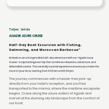
Teljes leírás
AGADIR AZURE CRUISE
Half-Day Boat Excursion with Fishing,
Swimming, and Moroccan Barbecue”
Embark on an unforgettable half-day adventure with our “Agadir Azure
Cruise,” a captivating boat trip that combines relaxation, adventure, and
delectable cuisine. This carefully curated experience ensures you make the
most of your time, starting from 9:00 am until 3:00 pm.
The journey commences with a hassle-free pick-up
directly from your hotel’s reception, and you’ll be
transported to the marina, where the maritime escapade
begins. Cruise along the azure waters of Agadir and
marvel at the stunning city landscape from the comfort of
our boat.