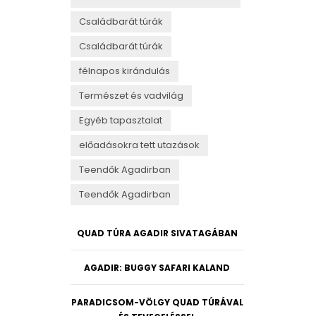
Családbarát túrák
Családbarát túrák
félnapos kirándulás
Természet és vadvilág
Egyéb tapasztalat
előadásokra tett utazások
Teendők Agadirban
Teendők Agadirban
QUAD TÚRA AGADIR SIVATAGÁBAN
AGADIR: BUGGY SAFARI KALAND
PARADICSOM-VÖLGY QUAD TÚRÁVAL