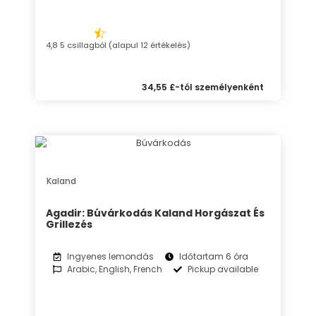
4,8 5 csillagból (alapul 12 értékelés)
34,55 £-tól személyenként
Kaland
Agadir: Búvárkodás Kaland Horgászat És
Grillezés
Ingyenes lemondás
Időtartam 6 óra
Arabic, English, French
Pickup available