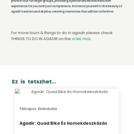
private tour for larger groups, providing a personalized and exclusive
experience for you and your companions. Immerse yourself in the beauty of
Agadir’s waters and skyline, creating memories that will last a lifetime.
For more tours & things to do in agadir please check
THINGS TO DO IN AGADIR on the
HOME PAGE.
Ez is tetszhet...
Félnapos Kirándulás
Agadir: Quad Bike És Homokdeszkázás