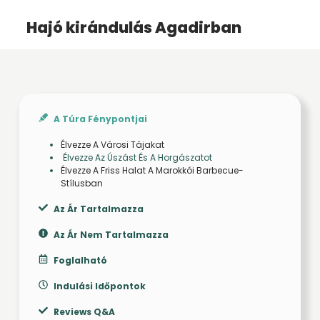
Hajó kirándulás Agadirban
A Túra Fénypontjai
Élvezze A Városi Tájakat
Élvezze Az Úszást És A Horgászatot
Élvezze A Friss Halat A Marokkói Barbecue-
Stílusban
Az Ár Tartalmazza
Az Ár Nem Tartalmazza
Foglalható
Indulási Időpontok
Reviews Q&A