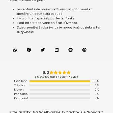
À savoir avant de partir
Les enfants de moins de 15 ans devront monter
derrière un adulte sur le quad
Il y a un tarif spécial pour les enfants
Il est interdit de venir en état d'ivresse
Dzieci poniżej 3 roku życia nie mogą brać udziału w tej
aktywności
5,0
5,0 étoiles sur 5 (selon 7 avis)
Excellent
100%
Très bon
0%
Moyen
0%
Passable
0%
Décevant
0%
Przejażdżka Na Wielbłądzie O Zachodzie Słońca Z