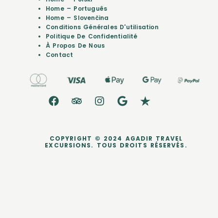
Home – Português
Home – Slovenčina
Conditions Générales D'utilisation
Politique De Confidentialité
À Propos De Nous
Contact
COPYRIGHT © 2024 AGADIR TRAVEL
EXCURSIONS. TOUS DROITS RÉSERVÉS.
dataLayer.push({ ecommerce: null }); dataLayer.push({ event:
'purchase', user_data: { sha256_email_address:
'0c7e6a405862e402eb76a70f8a26fc732d07c32931e9fae9ab1582911