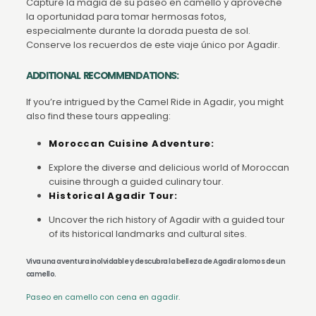
Capture la magia de su paseo en camello y aproveche
la oportunidad para tomar hermosas fotos,
especialmente durante la dorada puesta de sol.
Conserve los recuerdos de este viaje único por Agadir.
ADDITIONAL RECOMMENDATIONS:
If you’re intrigued by the Camel Ride in Agadir, you might
also find these tours appealing:
Moroccan Cuisine Adventure:
Explore the diverse and delicious world of Moroccan
cuisine through a guided culinary tour.
Historical Agadir Tour:
Uncover the rich history of Agadir with a guided tour
of its historical landmarks and cultural sites.
Viva una aventura inolvidable y descubra la belleza de Agadir a lomos de un
camello.
Paseo en camello con cena en agadir.