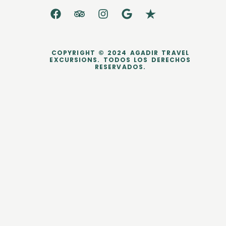
COPYRIGHT © 2024 AGADIR TRAVEL
EXCURSIONS. TODOS LOS DERECHOS
RESERVADOS.
dataLayer.push({ ecommerce: null }); dataLayer.push({ event:
'purchase', user_data: { sha256_email_address:
'0c7e6a405862e402eb76a70f8a26fc732d07c32931e9fae9ab1582911
d2e8a3b', sha256_phone_number:
'123456405862e402eb76a70f8a26fc732d07c32931e9fae9ab1582911d
2e8a3b', address: { sha256_first_name:
'4f23798d92708359b734a18172c9c864f1d48044a754115a0d4b843bc
a3a5332', sha256_last_name:
'fd53ef835b15485572a6e82cf470dcb41fd218ae5751ab7531c956a2a6
bcd3c7', city: 'City Town', region: 'CA', postal_code: '54321', country:
'US' } }, ecommerce: { transaction_id: 'T_12345', value: 200.0,